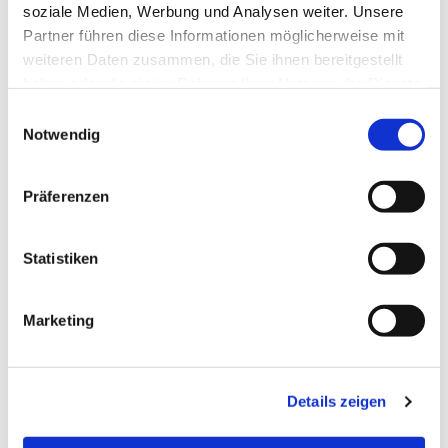
soziale Medien, Werbung und Analysen weiter. Unsere
Partner führen diese Informationen möglicherweise mit
weiteren Daten zusammen, die Sie ihnen bereitgestellt
haben oder die sie im Rahmen Ihrer Nutzung der Dienste
gesammelt haben.
E
Notwendig
i
n
w
Präferenzen
i
l
Dies könnte Sie auch
l
Statistiken
interessieren
i
g
Marketing
u
n
g
Details zeigen
s
a