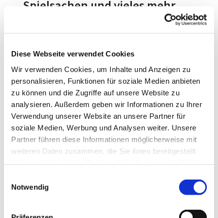
Spielsachen und vieles mehr
Diese Webseite verwendet Cookies
Herbstdekoration bei Bärenstark auf
Wir verwenden Cookies, um Inhalte und Anzeigen zu
Facebook
personalisieren, Funktionen für soziale Medien anbieten
Es ist schön zu sehen wie gut der Laden
zu können und die Zugriffe auf unsere Website zu
Bärenstark in der Kampstr. 23 angenommen
wurde. Es macht wirklich Spaß hier zu arbeiten
analysieren. Außerdem geben wir Informationen zu Ihrer
uns mit den Kunden zu unterhalten,Tipps zu
Verwendung unserer Website an unsere Partner für
geben und das eine oder andere Baby zu
bestaunen.
Wir freuen uns auf Euch!
soziale Medien, Werbung und Analysen weiter. Unsere
Partner führen diese Informationen möglicherweise mit
Herzliche Grüße
Team Bärenstark
weiteren Daten zusammen, die Sie ihnen bereitgestellt
haben oder die sie im Rahmen Ihrer Nutzung der Dienste
gesammelt haben.
E
gut erhaltene Kinderkleidung,
Notwendig
i
Spielsachen und vieles mehr
n
w
Präferenzen