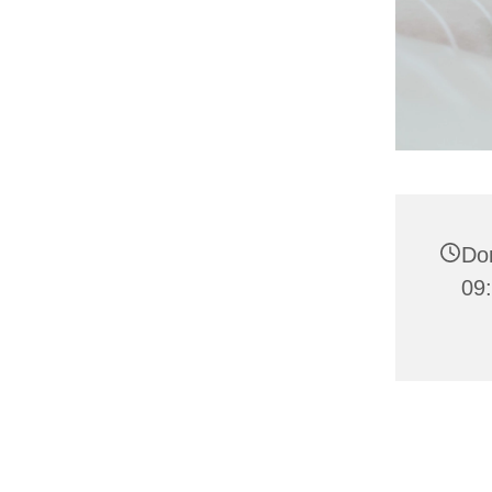
Don
09: