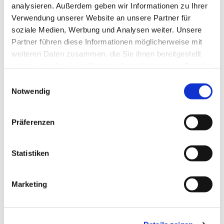
analysieren. Außerdem geben wir Informationen zu Ihrer
Verwendung unserer Website an unsere Partner für
soziale Medien, Werbung und Analysen weiter. Unsere
Partner führen diese Informationen möglicherweise mit
weiteren Daten zusammen, die Sie ihnen bereitgestellt
haben oder die sie im Rahmen Ihrer Nutzung der Dienste
gesammelt haben.
E
Notwendig
i
n
w
Präferenzen
i
l
l
Statistiken
i
Dies könnte Sie auch
g
Marketing
interessieren
u
n
g