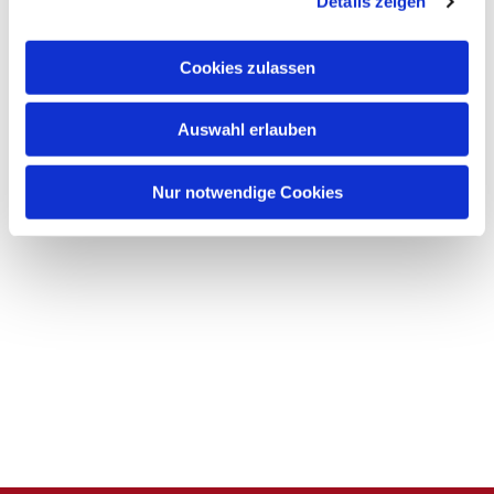
Details zeigen
s
a
u
Cookies zulassen
s
w
Auswahl erlauben
a
h
l
Nur notwendige Cookies