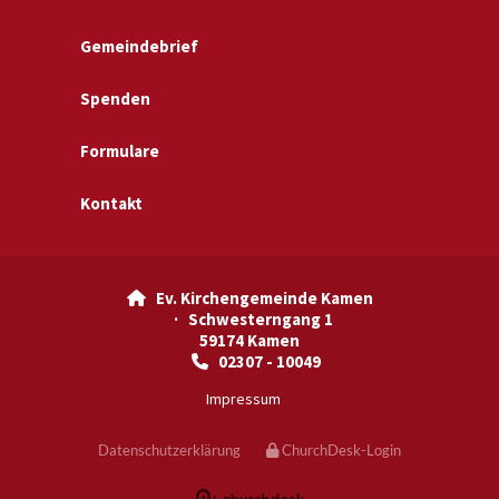
Gemeindebrief
Spenden
Formulare
Kontakt
Ev. Kirchengemeinde Kamen

· Schwesterngang 1
59174 Kamen
02307 - 10049

Impressum
Datenschutzerklärung
ChurchDesk-Login