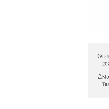
Di
202
Mo
Te