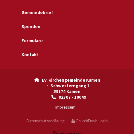
Gemeindebrief
Spenden
Formulare
Kontakt
Ev. Kirchengemeinde Kamen

· Schwesterngang 1
59174 Kamen
02307 - 10049

Impressum
Datenschutzerklärung
ChurchDesk-Login