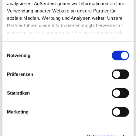
analysieren. Außerdem geben wir Informationen zu Ihrer
Verwendung unserer Website an unsere Partner für
soziale Medien, Werbung und Analysen weiter. Unsere
Partner führen diese Informationen möglicherweise mit
weiteren Daten zusammen, die Sie ihnen bereitgestellt
haben oder die sie im Rahmen Ihrer Nutzung der Dienste
gesammelt haben.
E
Notwendig
i
n
w
Präferenzen
i
l
l
Statistiken
i
Dies könnte Sie auch
g
Marketing
interessieren
u
n
g