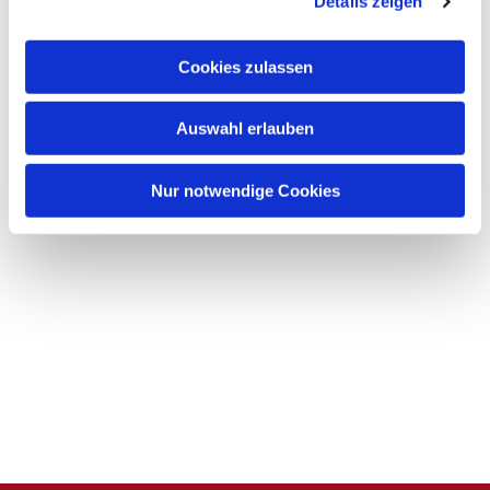
Details zeigen
s
a
u
Cookies zulassen
s
w
Auswahl erlauben
a
h
l
Nur notwendige Cookies