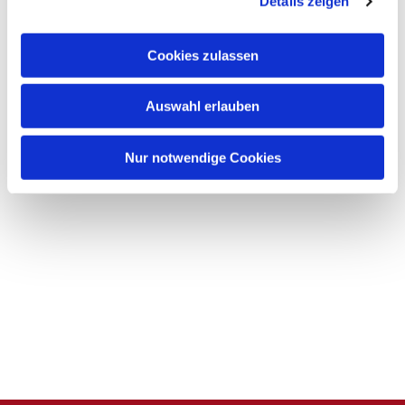
Details zeigen
s
a
u
Cookies zulassen
s
w
Auswahl erlauben
a
h
l
Nur notwendige Cookies