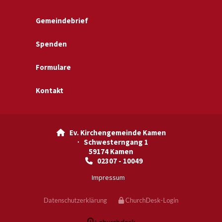
Gemeindebrief
Spenden
Formulare
Kontakt
Ev. Kirchengemeinde Kamen

· Schwesterngang 1
59174 Kamen
02307 - 10049

Impressum
Datenschutzerklärung
ChurchDesk-Login