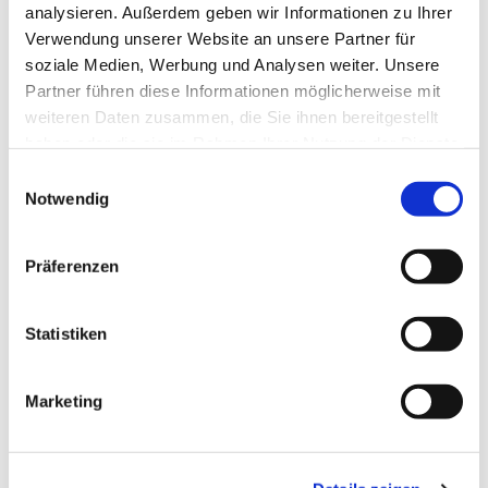
analysieren. Außerdem geben wir Informationen zu Ihrer
Verwendung unserer Website an unsere Partner für
soziale Medien, Werbung und Analysen weiter. Unsere
Partner führen diese Informationen möglicherweise mit
weiteren Daten zusammen, die Sie ihnen bereitgestellt
haben oder die sie im Rahmen Ihrer Nutzung der Dienste
gesammelt haben.
E
Notwendig
i
n
w
Präferenzen
i
l
l
Statistiken
i
Dies könnte Sie auch
g
Marketing
interessieren
u
n
g