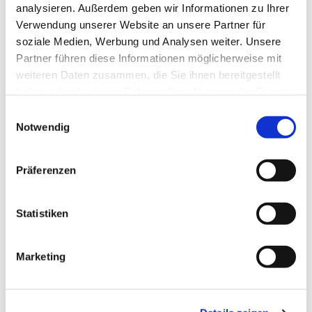
analysieren. Außerdem geben wir Informationen zu Ihrer
Verwendung unserer Website an unsere Partner für
soziale Medien, Werbung und Analysen weiter. Unsere
Partner führen diese Informationen möglicherweise mit
weiteren Daten zusammen, die Sie ihnen bereitgestellt
haben oder die sie im Rahmen Ihrer Nutzung der Dienste
gesammelt haben.
E
Notwendig
i
n
w
Präferenzen
i
l
l
Statistiken
i
Dies könnte Sie auch
g
Marketing
interessieren
u
n
g