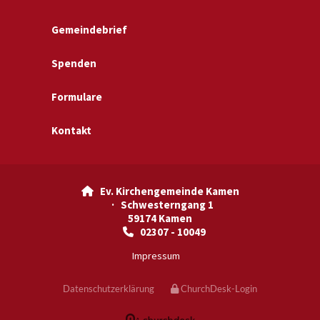
Gemeindebrief
Spenden
Formulare
Kontakt
Ev. Kirchengemeinde Kamen

· Schwesterngang 1
59174 Kamen
02307 - 10049

Impressum
Datenschutzerklärung
ChurchDesk-Login