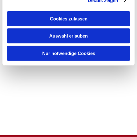
Details zeigen
s
a
u
Cookies zulassen
s
w
Auswahl erlauben
a
h
l
Nur notwendige Cookies