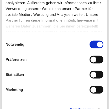
analysieren. Außerdem geben wir Informationen zu Ihrer
Verwendung unserer Website an unsere Partner für
soziale Medien, Werbung und Analysen weiter. Unsere
Partner führen diese Informationen möglicherweise mit
weiteren Daten zusammen, die Sie ihnen bereitgestellt
haben oder die sie im Rahmen Ihrer Nutzung der Dienste
gesammelt haben.
E
Notwendig
i
n
w
Präferenzen
i
l
l
Statistiken
i
Dies könnte Sie auch
g
Marketing
interessieren
u
n
g