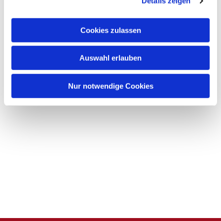
Details zeigen
s
a
u
Cookies zulassen
s
w
Auswahl erlauben
a
h
l
Nur notwendige Cookies