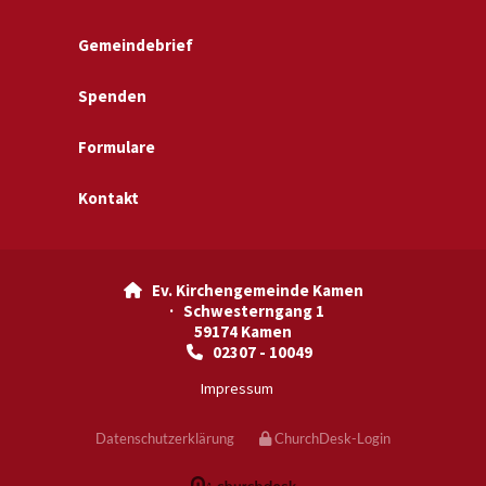
Gemeindebrief
Spenden
Formulare
Kontakt
Ev. Kirchengemeinde Kamen

· Schwesterngang 1
59174 Kamen
02307 - 10049

Impressum
Datenschutzerklärung
ChurchDesk-Login