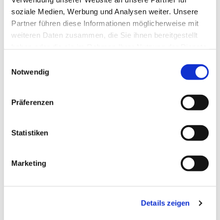
soziale Medien, Werbung und Analysen weiter. Unsere
Partner führen diese Informationen möglicherweise mit
weiteren Daten zusammen, die Sie ihnen bereitgestellt
haben oder die sie im Rahmen Ihrer Nutzung der Dienste
gesammelt haben.
E
Notwendig
i
n
w
Präferenzen
i
l
l
Statistiken
Dies könnte Sie auch
i
interessieren
g
Marketing
u
n
g
Details zeigen
s
a