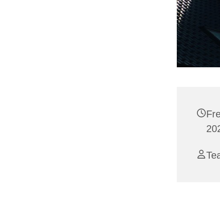
Fr
202
Te