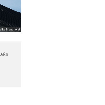
eike Brandhorst
raße