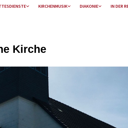
TTESDIENSTE
KIRCHENMUSIK
DIAKONIE
IN DER R
ne Kirche