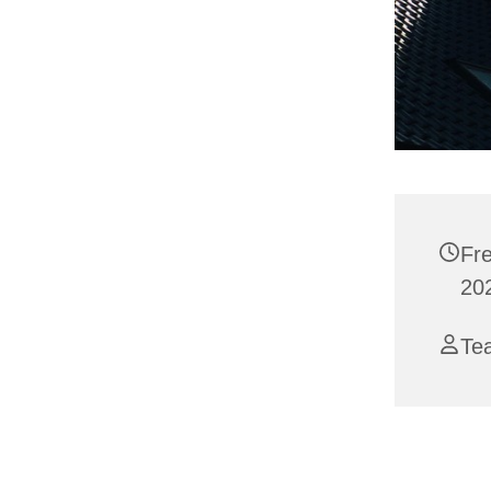
Fr
202
Te