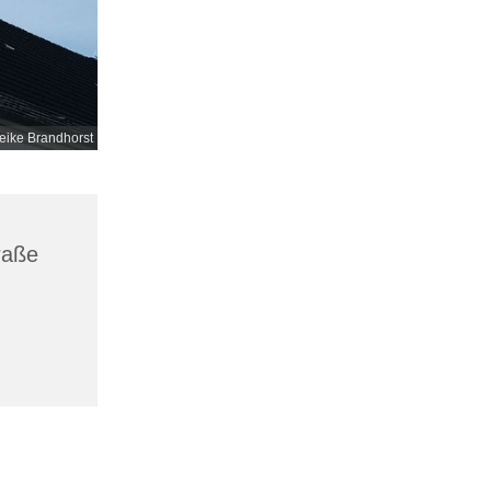
eike Brandhorst
raße